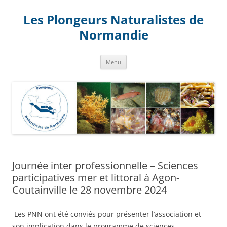
Aller
au
Les Plongeurs Naturalistes de
contenu
Normandie
Menu
Journée inter professionnelle – Sciences
participatives mer et littoral à Agon-
Coutainville le 28 novembre 2024
Les PNN ont été conviés pour présenter l’association et
son implication dans le programme de sciences