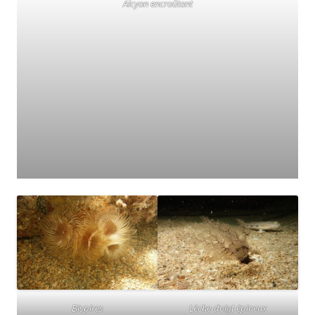
Alcyon encroûtant
Lèche-doigt épineux
Bispires