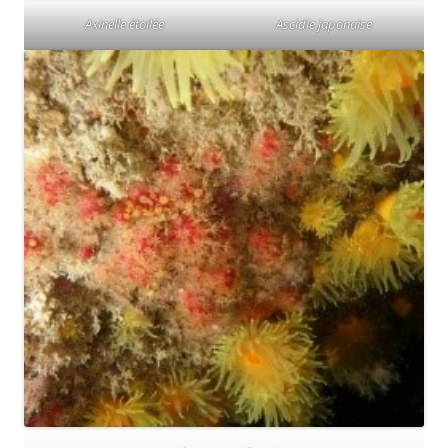
Axinelle étoilée
Ascidie japonaise