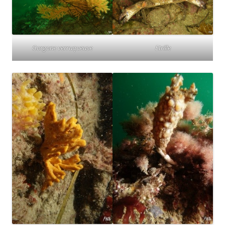
Gorgone verruqueuse
Etrille