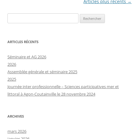
Navigation
Articles plus récents
→
des
Rechercher :
articles
ARTICLES RÉCENTS
Séminaire et AG 2026
2026
Assemblée générale et séminaire 2025
2025
Journée inter professionnelle – Sciences participatives mer et
littoral à Agon-Coutainville le 28 novembre 2024
ARCHIVES
mars 2026
janvier 2026